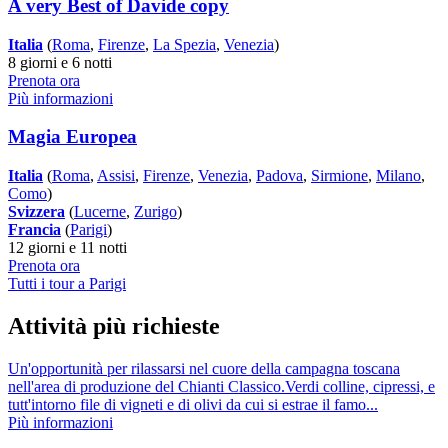
A very Best of Davide copy
Italia
(
Roma
,
Firenze
,
La Spezia
,
Venezia
)
8 giorni e 6 notti
Prenota ora
Più informazioni
Magia Europea
Italia
(
Roma
,
Assisi
,
Firenze
,
Venezia
,
Padova
,
Sirmione
,
Milano
,
Como
)
Svizzera
(
Lucerne
,
Zurigo
)
Francia
(
Parigi
)
12 giorni e 11 notti
Prenota ora
Tutti i tour a Parigi
Attività più richieste
Un'opportunità per rilassarsi nel cuore della campagna toscana
nell'area di produzione del Chianti Classico.Verdi colline, cipressi, e
tutt'intorno file di vigneti e di olivi da cui si estrae il famo...
Più informazioni