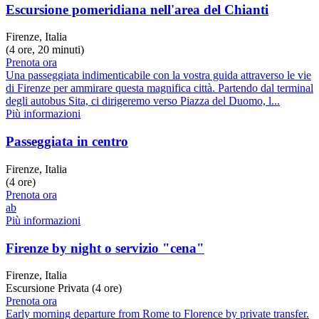
Escursione pomeridiana nell'area del Chianti
Firenze, Italia
(4 ore, 20 minuti)
Prenota ora
Una passeggiata indimenticabile con la vostra guida attraverso le vie
di Firenze per ammirare questa magnifica città. Partendo dal terminal
degli autobus Sita, ci dirigeremo verso Piazza del Duomo, l...
Più informazioni
Passeggiata in centro
Firenze, Italia
(4 ore)
Prenota ora
ab
Più informazioni
Firenze by night o servizio "cena"
Firenze, Italia
Escursione Privata (4 ore)
Prenota ora
Early morning departure from Rome to Florence by private transfer.