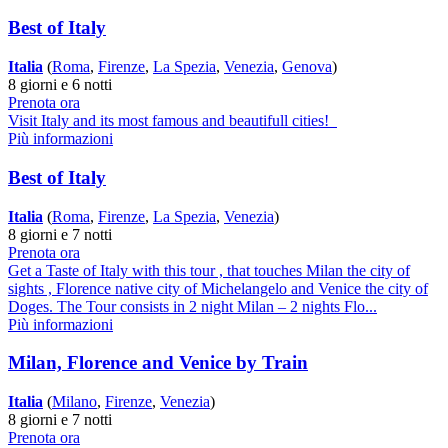
Best of Italy
Italia
(
Roma
,
Firenze
,
La Spezia
,
Venezia
,
Genova
)
8 giorni e 6 notti
Prenota ora
Visit Italy and its most famous and beautifull cities!
Più informazioni
Best of Italy
Italia
(
Roma
,
Firenze
,
La Spezia
,
Venezia
)
8 giorni e 7 notti
Prenota ora
Get a Taste of Italy with this tour , that touches Milan the city of
sights , Florence native city of Michelangelo and Venice the city of
Doges. The Tour consists in 2 night Milan – 2 nights Flo...
Più informazioni
Milan, Florence and Venice by Train
Italia
(
Milano
,
Firenze
,
Venezia
)
8 giorni e 7 notti
Prenota ora