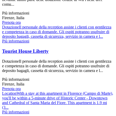
comu...
Più informazioni
Firenze, Italia
Prenota ora
DotazioneIl personale della reception assiste i clienti con gentilezza
e competenza in caso di domande. Gli ospiti potranno usufruire di
deposito bagagli, cassetta di sicurezza, servizio in camera e l...
Più informazioni
Tourist House Liberty
DotazioneIl personale della reception assiste i clienti con gentilezza
e competenza in caso di domande. Gli ospiti potranno usufruire di
deposito bagagli, cassetta di sicurezza, servizio in camera e l...
Più informazioni
Firenze, Italia
Prenota ora
LocationWith a stay at this apartment in Florence (Campo di Marte),
you'll be within a 5-minute drive of Historic Center - Downtown
and Cathedral of Santa Maria del Fiore. This apartment is 1.9 mi
(3...
Più informazioni