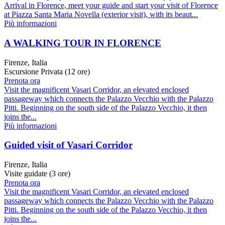
Arrival in Florence, meet your guide and start your visit of Florence
at Piazza Santa Maria Novella (exterior visit), with its beaut...
Più informazioni
A WALKING TOUR IN FLORENCE
Firenze, Italia
Escursione Privata (12 ore)
Prenota ora
Visit the magnificent Vasari Corridor, an elevated enclosed
passageway which connects the Palazzo Vecchio with the Palazzo
Pitti. Beginning on the south side of the Palazzo Vecchio, it then
joins the...
Più informazioni
Guided visit of Vasari Corridor
Firenze, Italia
Visite guidate (3 ore)
Prenota ora
Visit the magnificent Vasari Corridor, an elevated enclosed
passageway which connects the Palazzo Vecchio with the Palazzo
Pitti. Beginning on the south side of the Palazzo Vecchio, it then
joins the...