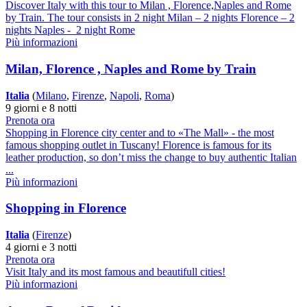
Discover Italy with this tour to Milan , Florence,Naples and Rome
by Train. The tour consists in 2 night Milan – 2 nights Florence – 2
nights Naples - 2 night Rome
Più informazioni
Milan, Florence , Naples and Rome by Train
Italia
(
Milano
,
Firenze
,
Napoli
,
Roma
)
9 giorni e 8 notti
Prenota ora
Shopping in Florence city center and to «The Mall» - the most
famous shopping outlet in Tuscany! Florence is famous for its
leather production, so don’t miss the change to buy authentic Italian
...
Più informazioni
Shopping in Florence
Italia
(
Firenze
)
4 giorni e 3 notti
Prenota ora
Visit Italy and its most famous and beautifull cities!
Più informazioni