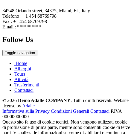
34548 Orlando street, 34375, Miami, FL, Italy
Telefono : +1 454 68769798
Fax : +1 454 68769798
Email :
**********
Follow Us
Toggle navigation
Home
Alberghi
Tours
Attività
Trasferimenti
Contattaci
© 2026
Demo Adalte COMPANY
. Tutti i diritti riservati.
Website
license by
Adalte
Informativa sulla Privacy
Condizioni Generali
Contattaci
P.IVA
00000000000
Questo sito fa uso di cookie tecnici. Non vengono utilizzati cookie
di profilazione di prima parte, mentre sono consentiti cookie di terze
parti. Visualizza le informazioni su come disabilitarli o continua a