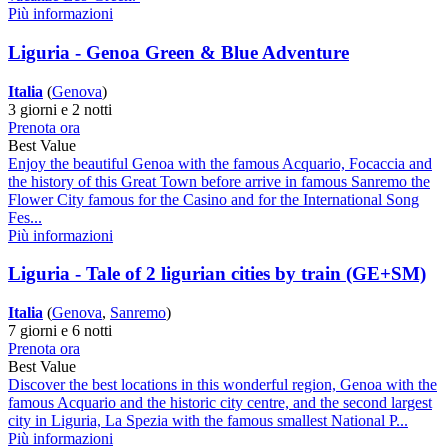
Più informazioni
Liguria - Genoa Green & Blue Adventure
Italia
(
Genova
)
3 giorni e 2 notti
Prenota ora
Best Value
Enjoy the beautiful Genoa with the famous Acquario, Focaccia and
the history of this Great Town before arrive in famous Sanremo the
Flower City famous for the Casino and for the International Song
Fes...
Più informazioni
Liguria - Tale of 2 ligurian cities by train (GE+SM)
Italia
(
Genova
,
Sanremo
)
7 giorni e 6 notti
Prenota ora
Best Value
Discover the best locations in this wonderful region, Genoa with the
famous Acquario and the historic city centre, and the second largest
city in Liguria, La Spezia with the famous smallest National P...
Più informazioni