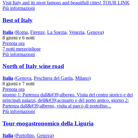
Visit Italy and its most famous and beautifull cities! TOUR LINK
Più informazioni
Best of Italy
Italia
(
Roma
,
Firenze
,
La Spezia
,
Venezia
,
Genova
)
8 giorni e 6 notti
Prenota ora
7 notti meravigliose
Più informazioni
North of Italy wine road
Italia
(
Genova
,
Peschiera del Garda
,
Milano
)
8 giorni e 7 notti
Prenota ora
giormo 1: Partenza dall&#39;albergo. Visita del centro storico e dei
principali palazzi, dell&#39;acquario e del porto antico. giorno 2:
Partenza dall&#39;albergo, visita al parco di portofino...
Più informazioni
Tour enogastronomico della Liguria
Italia
(
Portofino
,
Genova
)