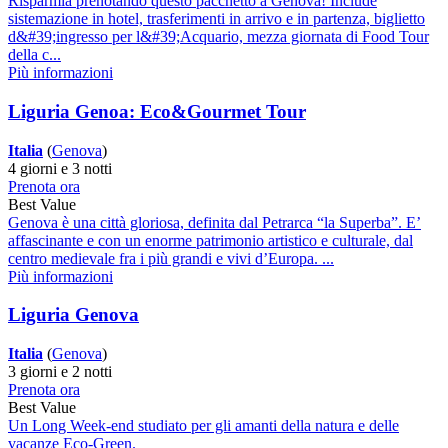
Risparmia prenotando questo pacchetto a Genova! Include
sistemazione in hotel, trasferimenti in arrivo e in partenza, biglietto
d&#39;ingresso per l&#39;Acquario, mezza giornata di Food Tour
della c...
Più informazioni
Liguria Genoa: Eco&Gourmet Tour
Italia
(
Genova
)
4 giorni e 3 notti
Prenota ora
Best Value
Genova è una città gloriosa, definita dal Petrarca “la Superba”. E’
affascinante e con un enorme patrimonio artistico e culturale, dal
centro medievale fra i più grandi e vivi d’Europa. ...
Più informazioni
Liguria Genova
Italia
(
Genova
)
3 giorni e 2 notti
Prenota ora
Best Value
Un Long Week-end studiato per gli amanti della natura e delle
vacanze Eco-Green.