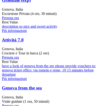
Orientale (exp)
Genova, Italia
Escursione Privata (4 ore, 30 minuti)
Prenota ora
Best Value
description so nice and sweet activity
Più informazioni
Attività 7.0
Genova, Italia
Crociere e Tour in barca (2 ore)
Prenota ora
Best Value
have a look of genova from the see please provide vouchers to:
genova ticket office: via romolo e remo, 19 15 minutes before
departure
Più informazioni
Genova from the sea
Genova, Italia
Visite guidate (1 ora, 50 minuti)
Prenota ora