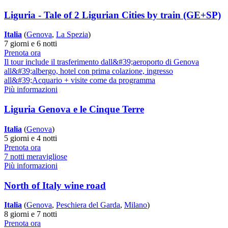
Liguria - Tale of 2 Ligurian Cities by train (GE+SP)
Italia
(
Genova
,
La Spezia
)
7 giorni e 6 notti
Prenota ora
Il tour include il trasferimento dall&#39;aeroporto di Genova
all&#39;albergo, hotel con prima colazione, ingresso
all&#39;Acquario + visite come da programma
Più informazioni
Liguria Genova e le Cinque Terre
Italia
(
Genova
)
5 giorni e 4 notti
Prenota ora
7 notti meravigliose
Più informazioni
North of Italy wine road
Italia
(
Genova
,
Peschiera del Garda
,
Milano
)
8 giorni e 7 notti
Prenota ora