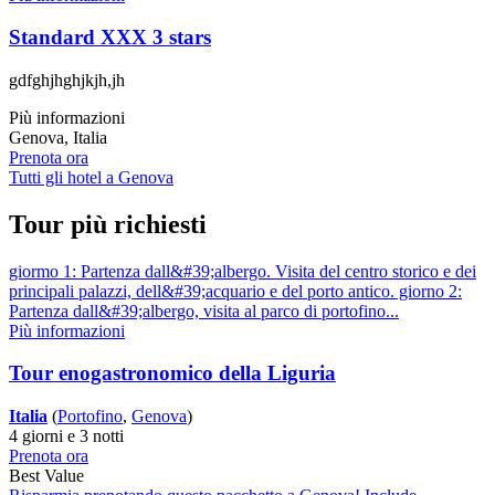
Standard XXX 3 stars
gdfghjhghjkjh,jh
Più informazioni
Genova, Italia
Prenota ora
Tutti gli hotel a Genova
Tour più richiesti
giormo 1: Partenza dall&#39;albergo. Visita del centro storico e dei
principali palazzi, dell&#39;acquario e del porto antico. giorno 2:
Partenza dall&#39;albergo, visita al parco di portofino...
Più informazioni
Tour enogastronomico della Liguria
Italia
(
Portofino
,
Genova
)
4 giorni e 3 notti
Prenota ora
Best Value