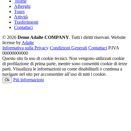
Home
Alberghi
Tours
Attività
Trasferimenti
Contattaci
© 2026
Demo Adalte COMPANY
. Tutti i diritti riservati.
Website
license by
Adalte
Informativa sulla Privacy
Condizioni Generali
Contattaci
P.IVA
00000000000
Questo sito fa uso di cookie tecnici. Non vengono utilizzati cookie
di profilazione di prima parte, mentre sono consentiti cookie di terze
parti. Visualizza le informazioni su come disabilitarli o continua a
navigare nel sito per acconsentire all’uso di tutti i cookie.
Più informazioni
Ok