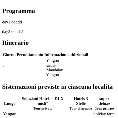
Programma
day1 ddddd
day2 dddd 2
Itinerario
Giorno
Pernottamento
Informazioni addizionali
Yangon
airport
1
Mandalay
Yangon
Sistemazioni previste in ciascuna località
Soluzioni Hotels “ DLX
Hotels 3
super
Luogo
misti”
Stelle
deluxe
Tour privato
Tour di gruppo
Tour privato
Yangon
holiday farm